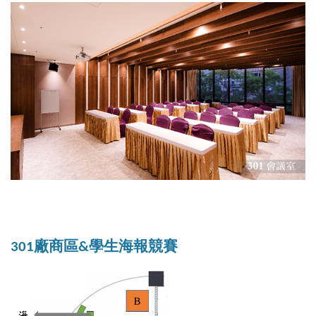
301
廠商區
&
學生海報競賽