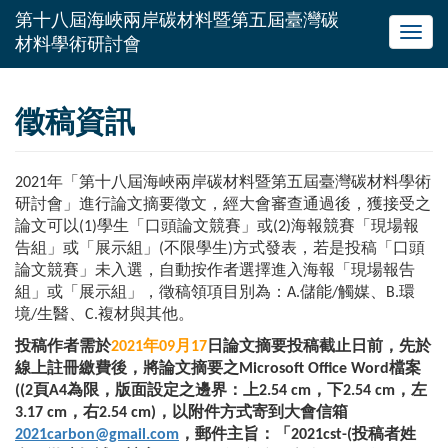
Toggl
navig
徵稿資訊
2021年「第十八屆海峽兩岸碳材料暨第五屆臺灣碳材料學術
研討會」進行論文摘要徵文，經大會審查通過後，獲接受之
論文可以(1)學生「口頭論文競賽」或(2)海報競賽「現場報
告組」或「展示組」(不限學生)方式發表，若是投稿「口頭
論文競賽」未入選，自動按作者選擇進入海報「現場報告
組」或「展示組」，徵稿領項目別為：A.儲能/觸媒、B.環
境/生醫、C.複材與其他。
投稿作者需於
2021年09月17
日論文摘要投稿截止日前，先於
線上註冊繳費後，將論文摘要之Microsoft Office Word檔案
((2頁A4為限，版面設定之邊界：上2.54 cm，下2.54 cm，左
3.17 cm，右2.54 cm)，以附件方式寄到大會信箱
2021carbon@gmail.com
，郵件主旨：「2021cst-(投稿者姓