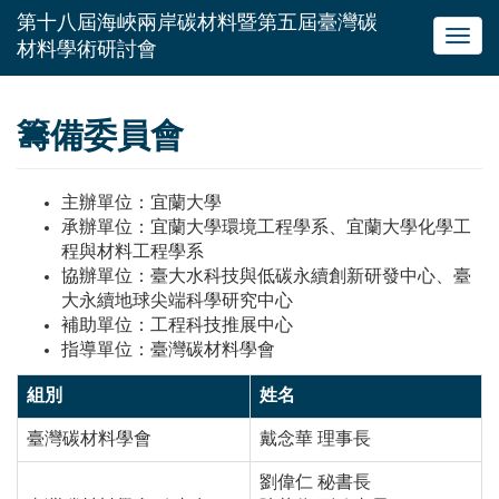
Toggl
navig
籌備委員會
主辦單位：宜蘭大學
承辦單位：宜蘭大學環境工程學系、宜蘭大學化學工
程與材料工程學系
協辦單位：臺大水科技與低碳永續創新研發中心、臺
大永續地球尖端科學研究中心
補助單位：工程科技推展中心
指導單位：臺灣碳材料學會
組別
姓名
臺灣碳材料學會
戴念華
理事長
劉偉仁
秘書長