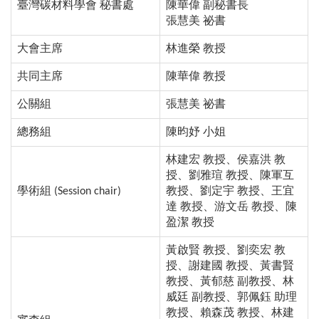
臺灣碳材料學會
秘書處
陳華偉
副秘書長
張慧美
祕
書
大會主席
林進榮
教授
共同
主席
陳華偉
教授
公關組
張慧美
祕
書
總
務組
陳昀妤
小姐
林建宏 教授、侯嘉洪 教
授、劉雅瑄 教授、陳軍互
學術組
(Se
ssion chair)
教授、劉定宇 教授、王宜
達 教授、游文岳 教授、陳
盈潔 教授
黃啟賢 教授、劉奕宏 教
授、謝建國 教授、黃書賢
教授、黃郁慈 副教授、林
威廷 副教授、郭佩鈺 助理
教授、賴森茂 教授、林建