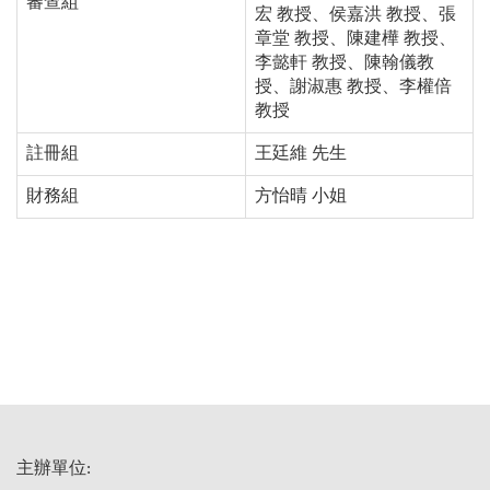
審查組
宏 教授、侯嘉洪 教授、張
章堂 教授、陳建樺 教授、
李懿軒 教授、陳翰儀教
授、謝淑惠 教授、李權倍
教授
註冊組
王廷維
先生
財務組
方怡晴
小姐
主辦單位: